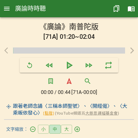
廣論時時聽
《廣論》南普陀版
[71A] 01:20~02:04
00:00 / 00:44 [71A-00:00]
跟著老師念誦〈三稱本師聖號〉、〈開經偈〉、〈大
乘皈依發心〉
(YouTube頻道爲
大慈恩譯經基金會
)
[點我]
文字縮放：
小
中
大