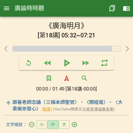
廣論時時聽
《廣海明月》
[第18講] 05:32~07:21
00:00 / 01:49 [第18講-00:00]
跟著老師念誦〈三稱本師聖號〉、〈開經偈〉、〈大
乘皈依發心〉
(YouTube頻道爲
大慈恩譯經基金會
)
[點我]
文字縮放：
小
中
大