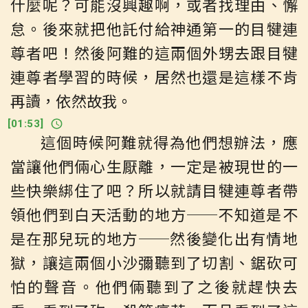
什麼呢？可能沒興趣啊，或者找理由、懈
怠。後來就把他託付給神通第一的目犍連
尊者吧！然後阿難的這兩個外甥去跟目犍
連尊者學習的時候，居然也還是這樣不肯
再讀，依然故我。
[
01:53
]
這個時候阿難就得為他們想辦法，應
當讓他們倆心生厭離，一定是被現世的一
些快樂綁住了吧？所以就請目犍連尊者帶
領他們到白天活動的地方──不知道是不
是在那兒玩的地方──然後變化出有情地
獄，讓這兩個小沙彌聽到了切割、鋸砍可
怕的聲音。他們倆聽到了之後就趕快去