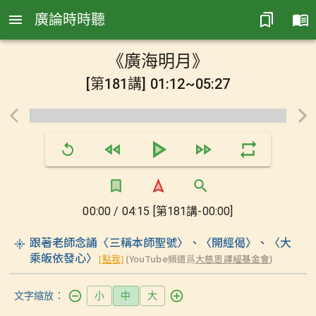
廣論時時聽
《廣海明月》
[第181講] 01:12~05:27
00:00 / 04:15 [第181講-00:00]
跟著老師念誦〈三稱本師聖號〉、〈開經偈〉、〈大
乘皈依發心〉
(YouTube頻道爲
大慈恩譯經基金會
)
[點我]
文字縮放：
小
中
大