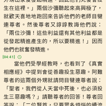
生在這裡。」兩個沙彌聽起來高興極了，
就歡天喜地地跑回來告訴他們的老師目犍
連尊者。然後尊者又諄諄教誨他們說：
「兩位沙彌！這些利益還有其他利益都是
從發起精進產生的，所以要精進！」因而
他們也就奮發精進。
[
04:41
]
當他們受學經教時，也看到了《真實
相應經》中提到會從善趣投生惡趣。阿難
尊者的這兩個外甥就請問目犍連尊者說：
「聖者，我們從人天當中死後，也必須投
生三惡趣嗎？」請聽尊者的回答！尊者回
答說：「二位賢首，只要眾多煩惱的續流