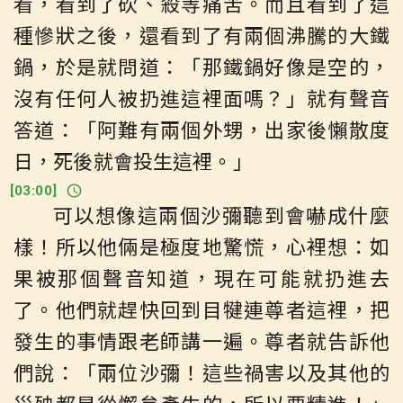
看，看到了砍、殺等痛苦。而且看到了這
種慘狀之後，還看到了有兩個沸騰的大鐵
鍋，於是就問道：「那鐵鍋好像是空的，
沒有任何人被扔進這裡面嗎？」就有聲音
答道：「阿難有兩個外甥，出家後懶散度
日，死後就會投生這裡。」
[
03:00
]
可以想像這兩個沙彌聽到會嚇成什麼
樣！所以他倆是極度地驚慌，心裡想：如
果被那個聲音知道，現在可能就扔進去
了。他們就趕快回到目犍連尊者這裡，把
發生的事情跟老師講一遍。尊者就告訴他
們說：「兩位沙彌！這些禍害以及其他的