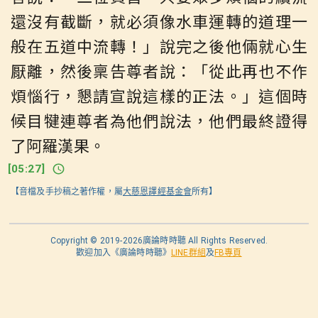
還沒有截斷，就必須像水車運轉的道理一
般在五道中流轉！」說完之後他倆就心生
厭離，然後稟告尊者說：「從此再也不作
煩惱行，懇請宣說這樣的正法。」這個時
候目犍連尊者為他們說法，他們最終證得
了阿羅漢果。
[
05:27
]
【音檔及手抄稿之著作權，屬
大慈恩譯經基金會
所有】
Copyright ©
2019-2026
廣論時時聽 All Rights Reserved.
歡迎加入《廣論時時聽》
LINE群組
及
FB專頁